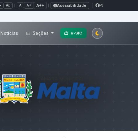
Acessibilidade
A+
A++
|
■
A□
A
Notícias
Seções
e-SIC