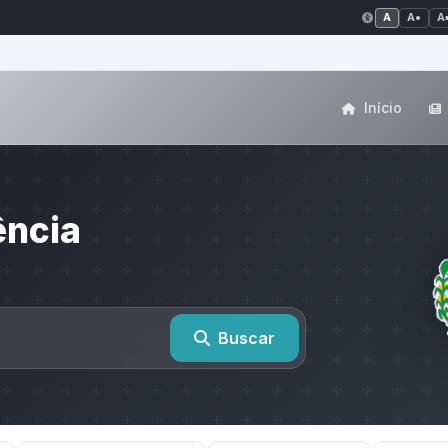
A
A●
A
Início
ência
Buscar